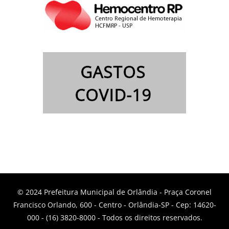
© 2024 Prefeitura Municipal de Orlândia - Praça Coronel
Francisco Orlando, 600 - Centro - Orlândia-SP - Cep: 14620-
000 - (16) 3820-8000 - Todos os direitos reservados.