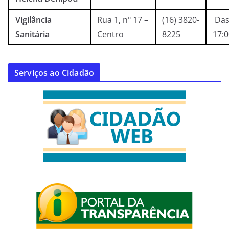
Vigilância
Rua 1, nº 17 –
(16) 3820-
Das
Sanitária
Centro
8225
17:
Serviços ao Cidadão