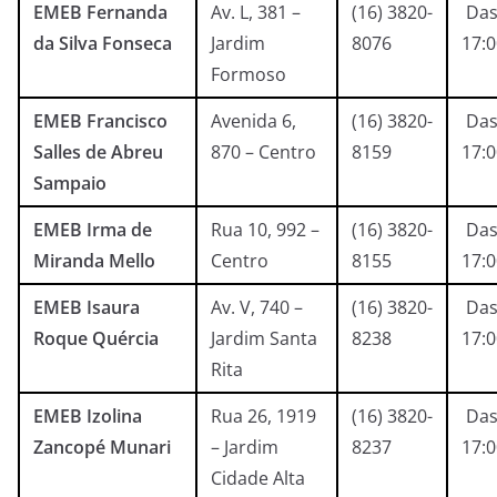
EMEB Fernanda
Av. L, 381 –
(16) 3820-
Das
da Silva Fonseca
Jardim
8076
17:
Formoso
EMEB Francisco
Avenida 6,
(16) 3820-
Das
Salles de Abreu
870 – Centro
8159
17:
Sampaio
EMEB Irma de
Rua 10, 992 –
(16) 3820-
Das
Miranda Mello
Centro
8155
17:
EMEB Isaura
Av. V, 740 –
(16) 3820-
Das
Roque Quércia
Jardim Santa
8238
17:
Rita
EMEB Izolina
Rua 26, 1919
(16) 3820-
Das
Zancopé Munari
– Jardim
8237
17:
Cidade Alta