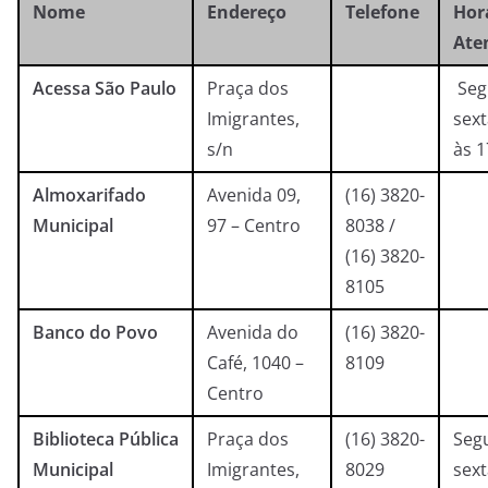
Nome
Endereço
Telefone
Hor
Ate
Acessa São Paulo
Praça dos
Seg
Imigrantes,
sext
s/n
às 1
Almoxarifado
Avenida 09,
(16) 3820-
Municipal
97 – Centro
8038 /
(16) 3820-
8105
Banco do Povo
Avenida do
(16) 3820-
Café, 1040 –
8109
Centro
Biblioteca Pública
Praça dos
(16) 3820-
Seg
Municipal
Imigrantes,
8029
sext