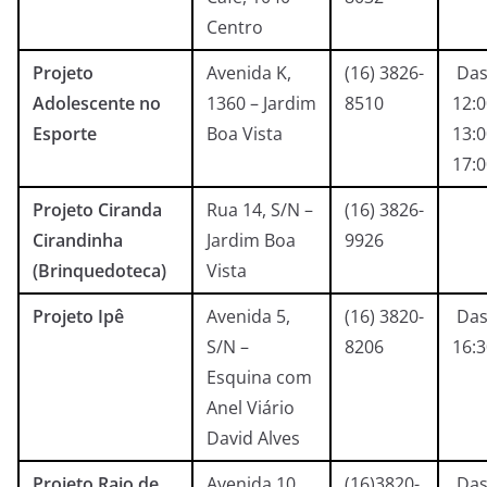
Centro
Projeto
Avenida K,
(16) 3826-
Das
Adolescente no
1360 – Jardim
8510
12:0
Esporte
Boa Vista
13:0
17:
Projeto Ciranda
Rua 14, S/N –
(16) 3826-
Cirandinha
Jardim Boa
9926
(Brinquedoteca)
Vista
Projeto Ipê
Avenida 5,
(16) 3820-
Das
S/N –
8206
16:
Esquina com
Anel Viário
David Alves
Projeto Raio de
Avenida 10,
(16)3820-
Das