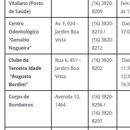
Vitaliano (Posto
(16) 3820-
Feir
de Saúde)
8209
às 
Centro
Av. F, 924 –
(16) 3820-
Das
Odontológico
Jardim Boa
8210 /
17:
“Genuíno
Vista
(16) 3820-
Nogueira”
8212
Clube da
Rua 6, 451 –
(16) 3820-
Das
Terceira Idade
Jardim Boa
8202
11:3
“Augusto
Vista
12:3
Bordim”
16:3
Corpo de
Avenida 10,
(16) 3820-
Bombeiros
1464
8296 /
(16) 3820-
8297