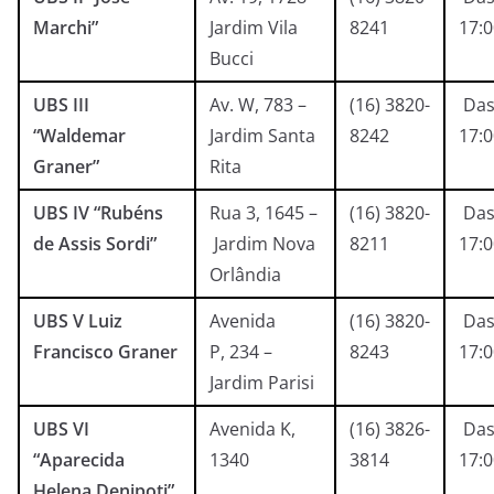
Marchi”
Jardim Vila
8241
17:
Bucci
UBS III
Av. W, 783 –
(16) 3820-
Das
“Waldemar
Jardim Santa
8242
17:
Graner”
Rita
UBS IV “Rubéns
Rua 3, 1645 –
(16) 3820-
Das
de Assis Sordi”
Jardim Nova
8211
17:
Orlândia
UBS V Luiz
Avenida
(16) 3820-
Das
Francisco Graner
P, 234 –
8243
17:
Jardim Parisi
UBS VI
Avenida K,
(16) 3826-
Das
“Aparecida
1340
3814
17:
Helena Denipoti”