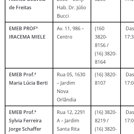
de Freitas
Hab. Dr. Júlio
Bucci
EMEB PROFª
Av. 11, 986 –
(160
Das
IRACEMA MIELE
Centro
3820-
17:
8156 /
(16) 3820-
8164
EMEB Prof.ª
Rua 05, 1630
(16) 3820-
Das
Maria Lúcia Berti
– Jardim
8107
17:
Nova
Orlândia
EMEB Prof.ª
Rua 12, 2291
(16) 3820-
Das
Sylvia Ferreira
A – Jardim
8219 /
17:
Jorge Schaffer
Santa Rita
(16) 3820-