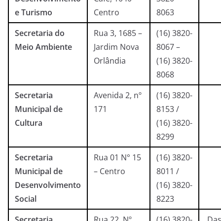
e Turismo
Centro
8063
Secretaria do
Rua 3, 1685 –
(16) 3820-
Meio Ambiente
Jardim Nova
8067 –
Orlândia
(16) 3820-
8068
Secretaria
Avenida 2, nº
(16) 3820-
Municipal de
171
8153 /
Cultura
(16) 3820-
8299
Secretaria
Rua 01 N° 15
(16) 3820-
Municipal de
– Centro
8011 /
Desenvolvimento
(16) 3820-
Social
8223
Secretaria
Rua 22, Nº
(16) 3820-
Das