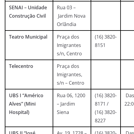
SENAI – Unidade
Rua 03 –
Construção Civil
Jardim Nova
Orlândia
Teatro Municipal
Praça dos
(16) 3820-
Imigrantes
8151
s/n, Centro
Telecentro
Praça dos
Imigrantes,
s/n – Centro
UBS I “Américo
Rua 06, 1200
(16) 3820-
Das
Alves” (Mini
– Jardim
8171 /
22:
Hospital)
Siena
(16) 3820-
8227
UBS II “José
Av. 19, 1728 –
(16) 3820-
Das