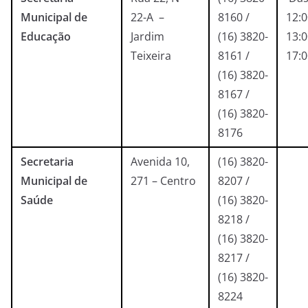
Municipal de
22-A –
8160 /
12:0
Educação
Jardim
(16) 3820-
13:0
Teixeira
8161 /
17:
(16) 3820-
8167 /
(16) 3820-
8176
Secretaria
Avenida 10,
(16) 3820-
Municipal de
271 – Centro
8207 /
Saúde
(16) 3820-
8218 /
(16) 3820-
8217 /
(16) 3820-
8224