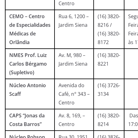
Centro
CEMO – Centro
Rua 6, 1200 –
(16) 3820-
Seg
de Especialidades
Jardim Siena
8216 /
Feir
Médicas de
(16) 3820-
Feir
Orlândia
8172
às 
NMES Prof. Luiz
Av. M, 980 –
(16) 3820-
Carlos Bérgamo
Jardim Siena
8221
(Supletivo)
Núcleo Antonio
Avenida do
(16) 3726-
Scaff
Café, n° 343 –
3134
Centro
CAPS “Jonas da
Av. 8, 169, –
(16) 3820-
Das
Costa Barros”
Centro
8214
17:
Núcleo Robson
Rua 30, 1951
(16) 3826-