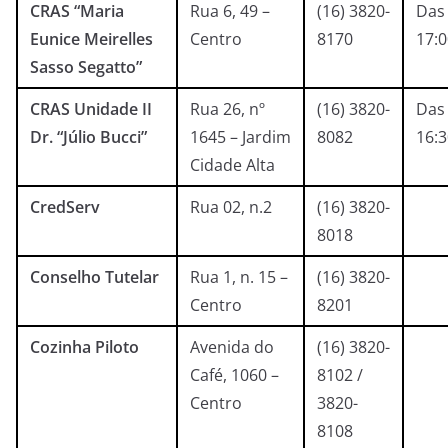
CRAS “Maria
Rua 6, 49 –
(16) 3820-
Das 
Eunice Meirelles
Centro
8170
17:
Sasso Segatto”
CRAS Unidade II
Rua 26, nº
(16) 3820-
Das 
Dr. “Júlio Bucci”
1645 – Jardim
8082
16:
Cidade Alta
CredServ
Rua 02, n.2
(16) 3820-
8018
Conselho Tutelar
Rua 1, n. 15 –
(16) 3820-
Centro
8201
Cozinha Piloto
Avenida do
(16) 3820-
Café, 1060 –
8102 /
Centro
3820-
8108