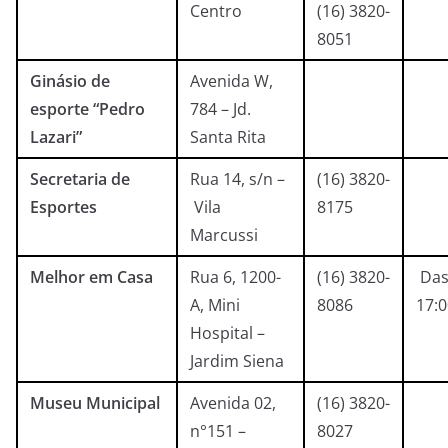
Centro
(16) 3820-
8051
Ginásio de
Avenida W,
esporte “Pedro
784 – Jd.
Lazari”
Santa Rita
Secretaria de
Rua 14, s/n –
(16) 3820-
Esportes
Vila
8175
Marcussi
Melhor em Casa
Rua 6, 1200-
(16) 3820-
Das
A, Mini
8086
17:
Hospital –
Jardim Siena
Museu Municipal
Avenida 02,
(16) 3820-
n°151 –
8027