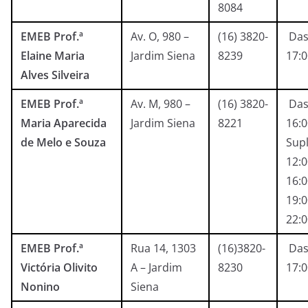
8084
EMEB Prof.ª
Av. O, 980 –
(16) 3820-
Das
Elaine Maria
Jardim Siena
8239
17:
Alves Silveira
EMEB Prof.ª
Av. M, 980 –
(16) 3820-
Das
Maria Aparecida
Jardim Siena
8221
16:0
de Melo e Souza
Supl
12:0
16:0
19:0
22:
EMEB Prof.ª
Rua 14, 1303
(16)3820-
Das
Victória Olivito
A – Jardim
8230
17:
Nonino
Siena