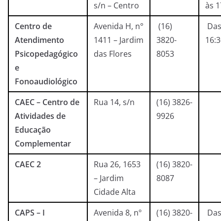
s/n – Centro
às 1
Centro de
Avenida H, n°
(16)
Das
Atendimento
1411 – Jardim
3820-
16:
Psicopedagógico
das Flores
8053
e
Fonoaudiológico
CAEC – Centro de
Rua 14, s/n
(16) 3826-
Atividades de
9926
Educação
Complementar
CAEC 2
Rua 26, 1653
(16) 3820-
– Jardim
8087
Cidade Alta
CAPS – I
Avenida 8, nº
(16) 3820-
Das