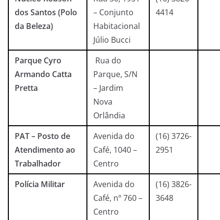
dos Santos (Polo
– Conjunto
4414
da Beleza)
Habitacional
Júlio Bucci
Parque Cyro
Rua do
Armando Catta
Parque, S/N
Pretta
– Jardim
Nova
Orlândia
PAT – Posto de
Avenida do
(16) 3726-
Atendimento ao
Café, 1040 –
2951
Trabalhador
Centro
Polícia Militar
Avenida do
(16) 3826-
Café, nº 760 –
3648
Centro