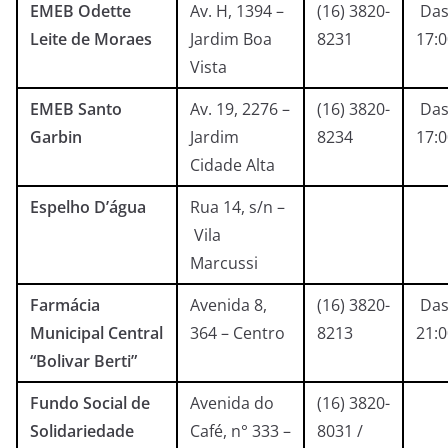
EMEB Odette
Av. H, 1394 –
(16) 3820-
Das
Leite de Moraes
Jardim Boa
8231
17:
Vista
EMEB Santo
Av. 19, 2276 –
(16) 3820-
Das
Garbin
Jardim
8234
17:
Cidade Alta
Espelho D’água
Rua 14, s/n –
Vila
Marcussi
Farmácia
Avenida 8,
(16) 3820-
Das
Municipal Central
364 – Centro
8213
21:
“Bolivar Berti”
Fundo Social de
Avenida do
(16) 3820-
Solidariedade
Café, n° 333 –
8031 /