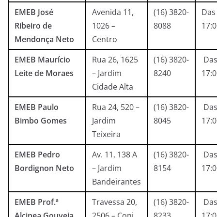
EMEB José
Avenida 11,
(16) 3820-
Das 
Ribeiro de
1026 –
8088
17:
Mendonça Neto
Centro
EMEB Maurício
Rua 26, 1625
(16) 3820-
Das
Leite de Moraes
– Jardim
8240
17:
Cidade Alta
EMEB Paulo
Rua 24, 520 –
(16) 3820-
Das
Bimbo Gomes
Jardim
8045
17:
Teixeira
EMEB Pedro
Av. 11, 138 A
(16) 3820-
Das
Bordignon Neto
– Jardim
8154
17:
Bandeirantes
EMEB Prof.ª
Travessa 20,
(16) 3820-
Das
Alcinea Gouveia
2506 – Conj.
8233
17: