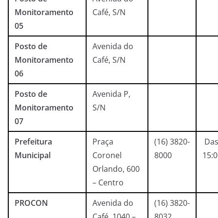
Monitoramento
Café, S/N
05
Posto de
Avenida do
Monitoramento
Café, S/N
06
Posto de
Avenida P,
Monitoramento
S/N
07
Prefeitura
Praça
(16) 3820-
Das
Municipal
Coronel
8000
15:
Orlando, 600
– Centro
PROCON
Avenida do
(16) 3820-
Café, 1040 –
8032