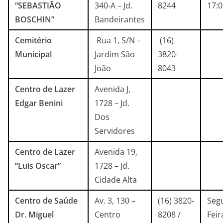
“SEBASTIÃO
340-A – Jd.
8244
17:
BOSCHIN”
Bandeirantes
Cemitério
Rua 1, S/N –
(16)
Municipal
Jardim São
3820-
João
8043
Centro de Lazer
Avenida J,
Edgar Benini
1728 – Jd.
Dos
Servidores
Centro de Lazer
Avenida 19,
“Luis Oscar”
1728 – Jd.
Cidade Alta
Centro de Saúde
Av. 3, 130 –
(16) 3820-
Seg
Dr. Miguel
Centro
8208 /
Feir