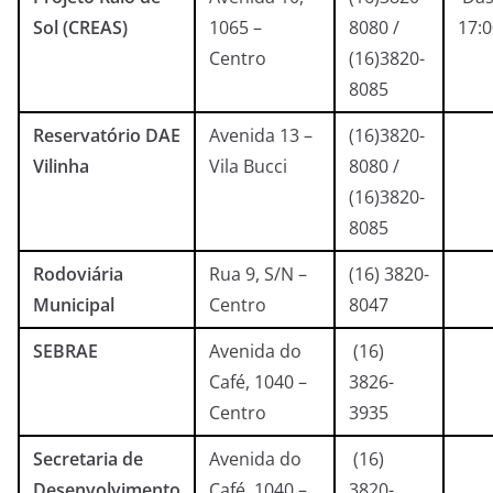
Sol (CREAS)
1065 –
8080 /
17:
Centro
(16)3820-
8085
Reservatório DAE
Avenida 13 –
(16)3820-
Vilinha
Vila Bucci
8080 /
(16)3820-
8085
Rodoviária
Rua 9, S/N –
(16) 3820-
Municipal
Centro
8047
SEBRAE
Avenida do
(16)
Café, 1040 –
3826-
Centro
3935
Secretaria de
Avenida do
(16)
Desenvolvimento
Café, 1040 –
3820-