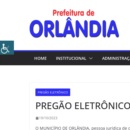
Skip
to
content
HOME
INSTITUCIONAL
ADMINISTRA
PREGÃO ELETRÔNICO
PREGÃO ELETRÔNICO
19/10/2023
O MUNICÍPIO DE ORLÂNDIA, pessoa jurídica de di