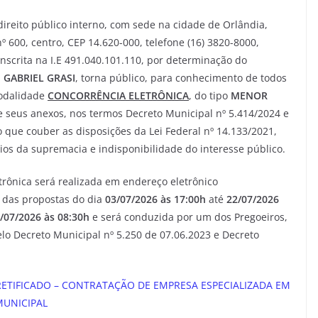
 direito público interno, com sede na cidade de Orlândia,
 600, centro, CEP 14.620-000, telefone (16) 3820-8000,
inscrita na I.E 491.040.101.110, por determinação do
 GABRIEL GRASI
, torna público, para conhecimento de todos
modalidade
CONCORRÊNCIA ELETRÔNICA
, do tipo
MENOR
 e seus anexos, nos termos Decreto Municipal nº 5.414/2024 e
 que couber as disposições da Lei Federal nº 14.133/2021,
pios da supremacia e indisponibilidade do interesse público.
rônica será realizada em endereço eletrônico
 das propostas do dia
03/07/2026 às 17:00h
até
22/07/2026
/07/2026 às
08:30h
e será conduzida por um dos Pregoeiros,
lo Decreto Municipal nº 5.250 de 07.06.2023 e Decreto
RETIFICADO – CONTRATAÇÃO DE EMPRESA ESPECIALIZADA EM
MUNICIPAL