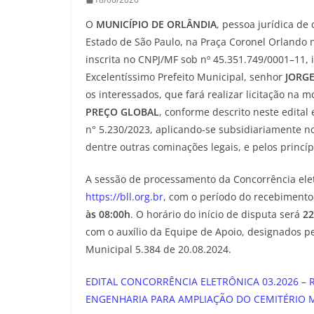
O
MUNICÍPIO DE ORLÂNDIA
, pessoa jurídica de
Estado de São Paulo, na Praça Coronel Orlando nº
inscrita no CNPJ/MF sob nº 45.351.749/0001–11, 
Excelentíssimo Prefeito Municipal, senhor
JORGE
os interessados, que fará realizar licitação na 
PREÇO GLOBAL
, conforme descrito neste edital
n° 5.230/2023, aplicando-se subsidiariamente no
dentre outras cominações legais, e pelos princí
A sessão de processamento da Concorrência elet
https://bll.org.br
, com o período do recebimento
às
08:00h
. O horário do início de disputa será
22
com o auxílio da Equipe de Apoio, designados pe
Municipal 5.384 de 20.08.2024.
EDITAL CONCORRÊNCIA ELETRÔNICA 03.2026 – 
ENGENHARIA PARA AMPLIAÇÃO DO CEMITÉRIO 