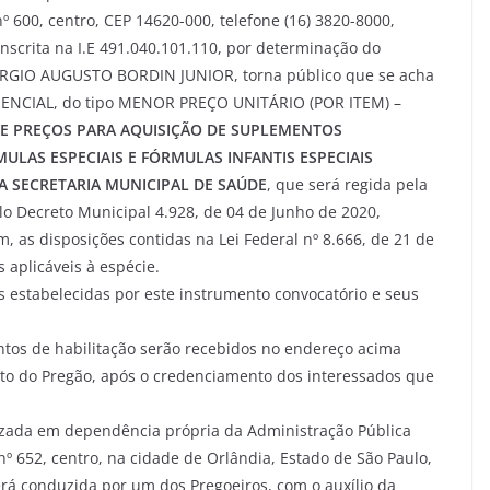
º 600, centro, CEP 14620-000, telefone (16) 3820-8000,
inscrita na I.E 491.040.101.110, por determinação do
 SÉRGIO AUGUSTO BORDIN JUNIOR, torna público que se acha
ESENCIAL, do tipo MENOR PREÇO UNITÁRIO (POR ITEM) –
DE PREÇOS PARA AQUISIÇÃO DE SUPLEMENTOS
ULAS ESPECIAIS E FÓRMULAS INFANTIS ESPECIAIS
A SECRETARIA MUNICIPAL DE SAÚDE
, que será regida pela
elo Decreto Municipal 4.928, de 04 de Junho de 2020,
 as disposições contidas na Lei Federal nº 8.666, de 21 de
aplicáveis à espécie.
s estabelecidas por este instrumento convocatório e seus
tos de habilitação serão recebidos no endereço acima
o do Pregão, após o credenciamento dos interessados que
izada em dependência própria da Administração Pública
nº 652, centro, na cidade de Orlândia, Estado de São Paulo,
rá conduzida por um dos Pregoeiros, com o auxílio da