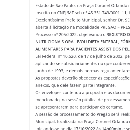
Estado de São Paulo, na Praça Coronel Orlando n
inscrita no CNPJ/MF sob nº 45.351.749/0001–11, 
Excelentíssimo Prefeito Municipal, senhor Dr.
aberta à licitação na modalidade PREGÃO – PR
Processo nº 205/2022, objetivando o
REGISTRO 
NUTRICIONAIS ORAL E/OU DIETA ENTERAL, FÓRM
ALIMENTARES PARA PACIENTES ASSISTIDOS PEL
Lei Federal nº 10.520, de 17 de julho de 2002, p
aplicando-se subsidiariamente, no que couberem,
junho de 1993, e demais normas regulamentares 
As propostas deverão obedecer às especificaçõe
anexos, que dele fazem parte integrante.
Os envelopes contendo a proposta e os documen
mencionado, na sessão pública de processament
se apresentarem para participar do certame.
A sessão de processamento do Pregão será real
Municipal, localizada na Praça Coronel Orlando 
iniciando-se no
dia 17/10/2022 às 14h00min
e se