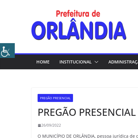
Skip
to
content
HOME
INSTITUCIONAL
ADMINISTRA
PREGÃO PRESENCIAL
PREGÃO PRESENCIAL 
26/09/2022
O MUNICÍPIO DE ORLÂNDIA, pessoa jurídica de di