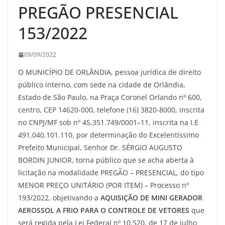
PREGÃO PRESENCIAL
153/2022
09/09/2022
O MUNICÍPIO DE ORLÂNDIA, pessoa jurídica de direito
público interno, com sede na cidade de Orlândia,
Estado de São Paulo, na Praça Coronel Orlando nº 600,
centro, CEP 14620-000, telefone (16) 3820-8000, inscrita
no CNPJ/MF sob nº 45.351.749/0001–11, inscrita na I.E
491.040.101.110, por determinação do Excelentíssimo
Prefeito Municipal, Senhor Dr. SÉRGIO AUGUSTO
BORDIN JUNIOR, torna público que se acha aberta à
licitação na modalidade PREGÃO – PRESENCIAL, do tipo
MENOR PREÇO UNITÁRIO (POR ITEM) – Processo nº
193/2022, objetivando a
AQUISIÇÃO DE MINI GERADOR
AEROSSOL A FRIO PARA O CONTROLE DE VETORES
que
será regida pela Lei Federal nº 10.520, de 17 de julho