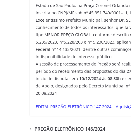
Estado de São Paulo, na Praça Coronel Orlando n
inscrita no CNPJ/MF sob nº 45.351.749/0001–11, 
Excelentíssimo Prefeito Municipal, senhor Dr.
conhecimento de todos os interessados, que fa
tipo MENOR PREÇO GLOBAL, conforme descrito ne
5.235/2023, n°5.228/203 e n° 5.230/2023, aplica
Federal nº 14.133/2021, dentre outras cominaçõe
indisponibilidade do interesse público.
A sessão de processamento do Pregão será realiz
período do recebimento das propostas do dia
27
início de disputa será
10/12/2024 às 08:30h
e se
de Apoio, designados pelo Decreto Municipal nº 
20.08.2024
EDITAL PREGÃO ELETRÔNICO 147 2024 – Aquisição 
PREGÃO ELETRÔNICO 146/2024