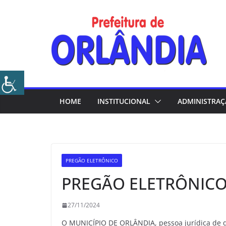
Skip
to
content
HOME
INSTITUCIONAL
ADMINISTRA
PREGÃO ELETRÔNICO
PREGÃO ELETRÔNICO
27/11/2024
O MUNICÍPIO DE ORLÂNDIA, pessoa jurídica de di