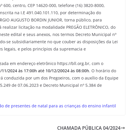
º 600, centro, CEP 14620-000, telefone (16) 3820-8000,
inscrita na I.E 491.040.101.110, por determinação do
 SÉRGIO AUGUSTO BORDIN JUNIOR, torna público, para
rá realizar licitação na modalidade PREGÃO ELETRÔNICO, do
ste edital e seus anexos, nos termos Decreto Municipal nº
ndo-se subsidiariamente no que couber as disposições da Lei
s legais, e pelos princípios da supremacia e
ada em endereço eletrônico https://bll.org.br, com o
/11/2024 às 17:00h até 10/12/20024 às 08:00h
. O horário do
rá conduzida por um dos Pregoeiros, com o auxílio da Equipe
5.249 de 07.06.2023 e Decreto Municipal nº 5.384 de
de presentes de natal para as crianças do ensino infantil
CHAMADA PÚBLICA 04/2024