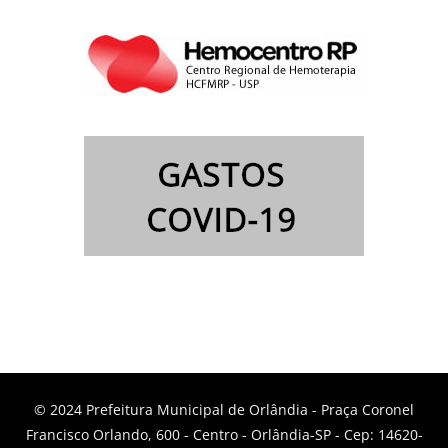
© 2024 Prefeitura Municipal de Orlândia - Praça Coronel
Francisco Orlando, 600 - Centro - Orlândia-SP - Cep: 14620-