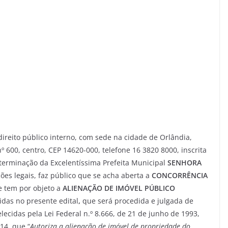
 direito público interno, com sede na cidade de Orlândia,
 600, centro, CEP 14620-000, telefone 16 3820 8000, inscrita
terminação da Excelentíssima Prefeita Municipal
SENHORA
ções legais, faz público que se acha aberta a
CONCORRÊNCIA
 tem por objeto a
ALIENAÇÃO DE IMÓVEL PÚBLICO
idas no presente edital
,
que será procedida e julgada de
ecidas pela Lei Federal n.º 8.666, de 21 de junho de 1993,
14, que “
Autoriza a alienação de imóvel de propriedade do