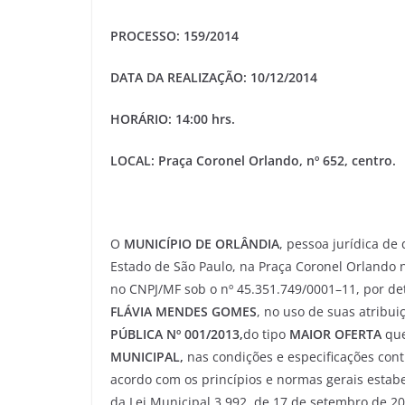
PROCESSO: 159/2014
DATA DA REALIZAÇÃO: 10/12/2014
HORÁRIO: 14
:00 hrs.
LOCAL: Praça Coronel Orlando, nº 652, centro.
O
MUNICÍPIO DE ORLÂNDIA
, pessoa jurídica de
Estado de São Paulo, na Praça Coronel Orlando nº
no CNPJ/MF sob o nº 45.351.749/0001–11, por de
FLÁVIA MENDES GOMES
, no uso de suas atribui
PÚBLICA Nº 001/2013,
do tipo
MAIOR OFERTA
que
MUNICIPAL
,
nas condições e especificações cont
acordo com os princípios e normas gerais estabel
da Lei Municipal 3.992, de 17 de setembro de 20