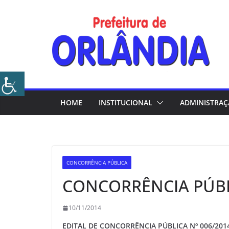
Skip
to
content
HOME
INSTITUCIONAL
ADMINISTRA
CONCORRÊNCIA PÚBLICA
CONCORRÊNCIA PÚBLI
10/11/2014
EDITAL DE CONCORRÊNCIA PÚBLICA Nº
006/201