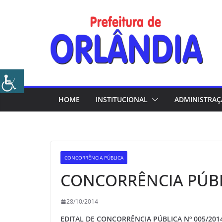
Skip
to
content
HOME
INSTITUCIONAL
ADMINISTRA
CONCORRÊNCIA PÚBLICA
CONCORRÊNCIA PÚBLI
28/10/2014
EDITAL DE CONCORRÊNCIA PÚBLICA Nº 005/201