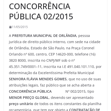
CONCORRÊNCIA
PÚBLICA 02/2015
11/05/2015
A
PREFEITURA MUNICIPAL DE ORLÂNDIA
, pessoa
jurídica de direito público interno, com sede na cidade
de Orlândia, Estado de São Paulo, na Praça Coronel
Orlando nº 600, centro, CEP 14620-000, telefone (16)
3820 8000, inscrita no CNPJ/MF sob o nº
45.351.749/0001–11, inscrita na I.E 491.040.101.110, por
determinação da Excelentíssima Prefeita Municipal
SENHORA FLÁVIA MENDES GOMES
, que no uso de suas
atribuições legais, faz público que se acha aberta a
CONCORRÊNCIA PÚBLICA
Nº 002/2015, tipo
MENOR PREÇO GLOBAL
, devendo ser apresentado
preço unitário
de todos os itens constantes da planilha
orçamentária, que tem por objeto a
CONTRATAÇÃO DE