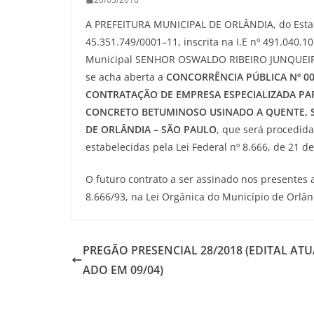
A PREFEITURA MUNICIPAL DE ORLÂNDIA, do Estado
45.351.749/0001–11, inscrita na I.E nº 491.040.
Municipal SENHOR OSWALDO RIBEIRO JUNQUEIRA N
se acha aberta a
CONCORRÊNCIA PÚBLICA Nº 00
CONTRATAÇÃO DE EMPRESA ESPECIALIZADA PA
CONCRETO BETUMINOSO USINADO A QUENTE, S
DE ORLÂNDIA – SÃO PAULO
, que será procedida
estabelecidas pela Lei Federal nº 8.666, de 21 d
O futuro contrato a ser assinado nos presentes a
8.666/93, na Lei Orgânica do Município de Orlân
PREGÃO PRESENCIAL 28/2018 (EDITAL ATU
ADO EM 09/04)