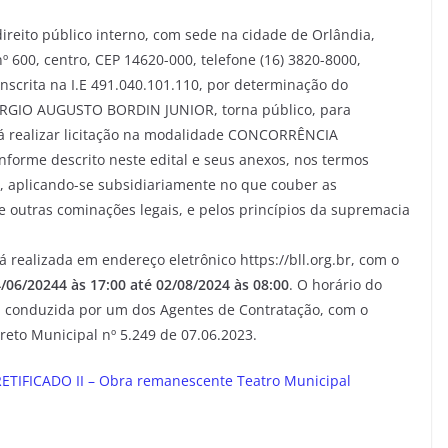
reito público interno, com sede na cidade de Orlândia,
º 600, centro, CEP 14620-000, telefone (16) 3820-8000,
inscrita na I.E 491.040.101.110, por determinação do
 SÉRGIO AUGUSTO BORDIN JUNIOR, torna público, para
rá realizar licitação na modalidade CONCORRÊNCIA
rme descrito neste edital e seus anexos, nos termos
3, aplicando-se subsidiariamente no que couber as
re outras cominações legais, e pelos princípios da supremacia
realizada em endereço eletrônico https://bll.org.br, com o
/06/20244 às 17:00 até 02/08/2024 às 08:00
. O horário do
 conduzida por um dos Agentes de Contratação, com o
reto Municipal nº 5.249 de 07.06.2023.
TIFICADO II – Obra remanescente Teatro Municipal