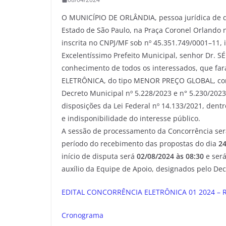
O MUNICÍPIO DE ORLÂNDIA, pessoa jurídica de di
Estado de São Paulo, na Praça Coronel Orlando n
inscrita no CNPJ/MF sob nº 45.351.749/0001–11, 
Excelentíssimo Prefeito Municipal, senhor Dr.
conhecimento de todos os interessados, que fa
ELETRÔNICA, do tipo MENOR PREÇO GLOBAL, confo
Decreto Municipal nº 5.228/2023 e n° 5.230/202
disposições da Lei Federal nº 14.133/2021, dent
e indisponibilidade do interesse público.
A sessão de processamento da Concorrência será 
período do recebimento das propostas do dia
24
início de disputa será
02/08/2024 às 08:30
e será
auxílio da Equipe de Apoio, designados pelo Dec
EDITAL CONCORRÊNCIA ELETRÔNICA 01 2024 – RE
Cronograma