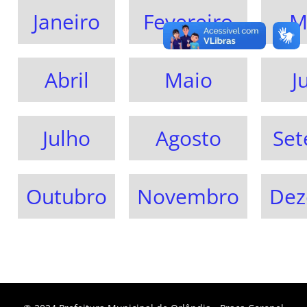
Janeiro
Fevereiro
M
Abril
Maio
J
Julho
Agosto
Se
Outubro
Novembro
Dez