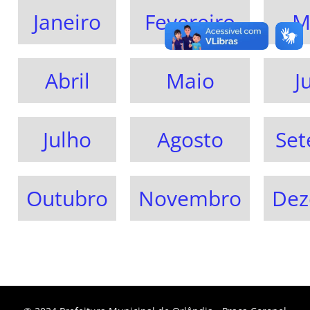
Janeiro
Fevereiro
M
Abril
Maio
J
Julho
Agosto
Se
Outubro
Novembro
Dez